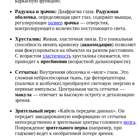
каркасную функцию.
Радужка и зрачок:
Диафрагма глаза.
Радужная
оболочка
, определяющая цвет глаз, содержит мышцы,
регулирующие
размер
зрачка
— отверстия,
контролирующего количество поступающего света.
Хрусталик:
Живая, эластичная линза. Его уникальная
способность менять кривизну (
аккомодация
) позволяет
нам фокусироваться на объектах на разном расстоянии.
С возрастом
эластичность
хрусталика снижается, что
приводит к
пресбиопии
(возрастной дальнозоркости).
Сетчатка:
Внутренняя оболочка и «мозг» глаза. Это
сложная нейросенсорная ткань, где фоторецепторы
(палочки и колбочки) преобразуют световую энергию в
нервные импульсы. Центральная часть сетчатки —
макула
— отвечает за высокую остроту и детализацию
зрения.
Зрительный нерв:
«Кабель передачи данных». Он
передает закодированную информацию от сетчатки
непосредственно в зрительные центры головного
мозга
.
Повреждение
зрительного нерва
(например, при
глаукоме) ведет к необратимой потере зрения.