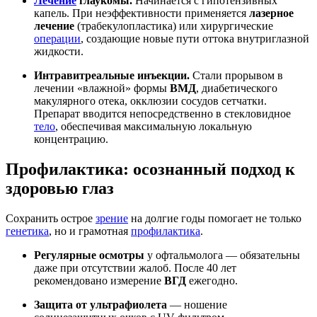
Лечение
глаукомы.
Начинается с гипотензивных
капель. При неэффективности применяется
лазерное
лечение
(трабекулопластика) или хирургические
операции
, создающие новые пути оттока внутриглазной
жидкости.
Интравитреальные инъекции.
Стали прорывом в
лечении «влажной» формы
ВМД
, диабетического
макулярного отека, окклюзии сосудов сетчатки.
Препарат вводится непосредственно в стекловидное
тело
, обеспечивая максимальную локальную
концентрацию.
Профилактика: осознанный подход к
здоровью глаз
Сохранить острое
зрение
на долгие годы помогает не только
генетика
, но и грамотная
профилактика
.
Регулярные осмотры
у офтальмолога — обязательны
даже при отсутствии жалоб. После 40 лет
рекомендовано измерение
ВГД
ежегодно.
Защита от ультрафиолета
— ношение