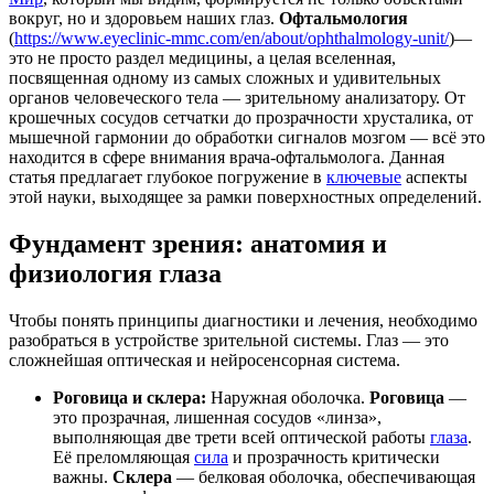
вокруг, но и здоровьем наших глаз.
Офтальмология
(
https://www.eyeclinic-mmc.com/en/about/ophthalmology-unit/
)—
это не просто раздел медицины, а целая вселенная,
посвященная одному из самых сложных и удивительных
органов человеческого тела — зрительному анализатору. От
крошечных сосудов сетчатки до прозрачности хрусталика, от
мышечной гармонии до обработки сигналов мозгом — всё это
находится в сфере внимания врача-офтальмолога. Данная
статья предлагает глубокое погружение в
ключевые
аспекты
этой науки, выходящее за рамки поверхностных определений.
Фундамент зрения: анатомия и
физиология глаза
Чтобы понять принципы диагностики и лечения, необходимо
разобраться в устройстве зрительной системы. Глаз — это
сложнейшая оптическая и нейросенсорная система.
Роговица и склера:
Наружная оболочка.
Роговица
—
это прозрачная, лишенная сосудов «линза»,
выполняющая две трети всей оптической работы
глаза
.
Её преломляющая
сила
и прозрачность критически
важны.
Склера
— белковая оболочка, обеспечивающая