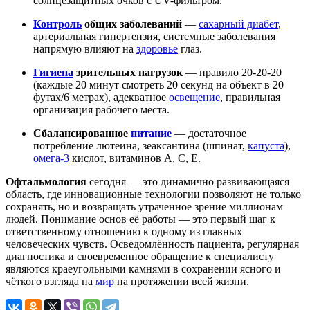
солнцезащитных очков с UV-фильтром.
Контроль
общих заболеваний
—
сахарный диабет
,
артериальная гипертензия, системные заболевания
напрямую влияют на
здоровье
глаз.
Гигиена
зрительных нагрузок
— правило 20-20-20
(каждые 20 минут смотреть 20 секунд на объект в 20
футах/6 метрах), адекватное
освещение
, правильная
организация рабочего места.
Сбалансированное
питание
— достаточное
потребление лютеина, зеаксантина (шпинат,
капуста
),
омега-3
кислот, витаминов А, С, Е.
Офтальмология
сегодня — это динамично развивающаяся
область, где инновационные технологии позволяют не только
сохранять, но и возвращать утраченное зрение миллионам
людей. Понимание основ её работы — это первый шаг к
ответственному отношению к одному из главных
человеческих чувств. Осведомлённость пациента, регулярная
диагностика и своевременное обращение к специалисту
являются краеугольными камнями в сохранении ясного и
чёткого взгляда на
мир
на протяжении всей жизни.