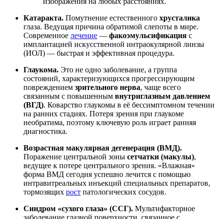
изображения на любых расстояниях.
Катаракта.
Помутнение естественного
хрусталика
глаза. Ведущая причина обратимой слепоты в мире.
Современное
лечение
—
факоэмульсификация
с
имплантацией искусственной интраокулярной линзы
(ИОЛ) — быстрая и эффективная процедура.
Глаукома.
Это не одно заболевание, а группа
состояний, характеризующихся прогрессирующим
повреждением
зрительного нерва
, чаще всего
связанным с повышенным
внутриглазным давлением
(ВГД)
. Коварство глаукомы в её бессимптомном течении
на ранних стадиях. Потеря зрения при глаукоме
необратима, поэтому ключевую роль играет ранняя
диагностика.
Возрастная макулярная дегенерация (ВМД).
Поражение центральной зоны
сетчатки (макулы)
,
ведущее к потере центрального зрения. «Влажная»
форма ВМД сегодня успешно лечится с помощью
интравитреальных инъекций специальных препаратов,
тормозящих
рост
патологических сосудов.
Синдром «сухого глаза» (ССГ).
Мультифакторное
заболевание глазной поверхности, связанное с