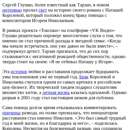
Сергей Глушко, более известный как Тарзан, в новом
интервью
пролил
свет
на историю своего романа с Наташей
Королевой, который положил конец браку певицы с
композитором Игорем Николаевым.
В рамках проекта «Токсики» на платформе «VK Видео»
Глушко решительно опроверг многолетние слухи о том, что
именно он стал причиной разлада в звездной семье. «Когда
мы начали встречаться, они уже давно не были вместе», –
подчеркнул артист. Тарзан признался, что до сих пор
сталкивается с негативной реакцией общественности, однако
твердо стоит на своем: «Я не отбивал Наташу у Игоря».
Эта
история
любви и расставания продолжает будоражить
умы поклонников уже не первый год.
Брак
Королевой и
Николаева считался одним из самых крепких в российском
шоу-бизнесе. Их творческий тандем подарил слушателям
множество хитов, а
личная жизнь
казалась идеальной. Однако
разрыв в 2001 году стал настоящим шоком для публики.
Сама певица долгое время отказывалась комментировать
причины
развода, но позже призналась, что инициатором
расставания стал именно Николаев. «Это был самый трудный
год в моей жизни, но я благодарна за него», – поделилась
Королева. Несмотря на болезненный разрыв, она сохранила