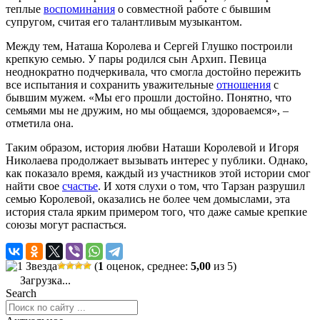
теплые
воспоминания
о совместной работе с бывшим
супругом, считая его талантливым музыкантом.
Между тем, Наташа Королева и Сергей Глушко построили
крепкую семью. У пары родился сын Архип. Певица
неоднократно подчеркивала, что смогла достойно пережить
все испытания и сохранить уважительные
отношения
с
бывшим мужем. «Мы его прошли достойно. Понятно, что
семьями мы не дружим, но мы общаемся, здороваемся», –
отметила она.
Таким образом, история любви Наташи Королевой и Игоря
Николаева продолжает вызывать интерес у публики. Однако,
как показало время, каждый из участников этой истории смог
найти свое
счастье
. И хотя слухи о том, что Тарзан разрушил
семью Королевой, оказались не более чем домыслами, эта
история стала ярким примером того, что даже самые крепкие
союзы могут распасться.
(
1
оценок, среднее:
5,00
из 5)
Загрузка...
Search