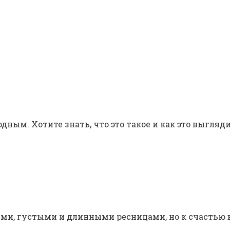
Красота
Здоровье
Мотивация
Личная жизнь
дным. Хотите знать, что это такое и как это выгля
ми, густыми и длинными ресницами, но к счастью в