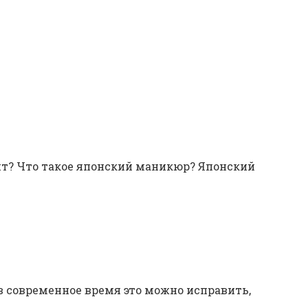
Психология
Шоу-Бизнес
дит? Что такое японский маникюр? Японский
 современное время это можно исправить,